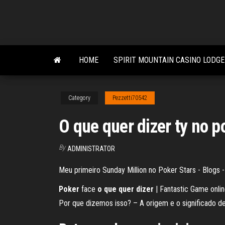
Skip
to
the
content
HOME
SPIRIT MOUNTAIN CASINO LODG
Category
Pezzetti70542
O que quer dizer ty no p
By
ADMINISTRATOR
Meu primeiro Sunday Million no Poker Stars - Blogs - 
Poker
face
o
que
quer
dizer
| Fantastic Game onli
Por que dizemos isso? – A origem e o significado de