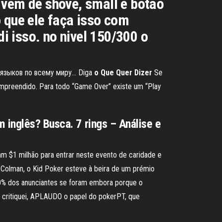
 vem de shove, small e botão
o que ele faça isso com
 isso. no nivel 150/300 o
языков по всему миру... Diga
o
Que
Quer
Dizer
Se
ompreendido. Para todo “Game Over” existe um “Play
 inglês? Busca. 7 rings – Análise e
am $1 milhão para entrar neste evento de caridade e
Colman, o Kid Poker esteve à beira de um prémio
90% dos anunciantes se foram embora porque o
s critiquei, APLAUDO o papel do pokerPT, que