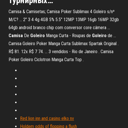
турнирных…
Camisa & Camisetas; Camisa Poker Sublimax 4 Goleiro s/nº
M/C? ... 2" 3 4 4g 4GB 5% 5.5" 12MP 13MP 16gb 16MP 32gb
64gb android branco chip com conversor core câmera ...
Camisa
De
Goleiro
Manga Curta - Roupas de
Goleiro
de ...
Camisa Goleiro Poker Manga Curta Sublimax Spartak Original .
R$ 81. 12x R$ 7 74. ... 3 vendidos - Rio de Janeiro . Camisa
Poker Goleiro Ciclotron Manga Curta Top .
Red lion inn and casino elko nv
Holdem odds of flopping a flush