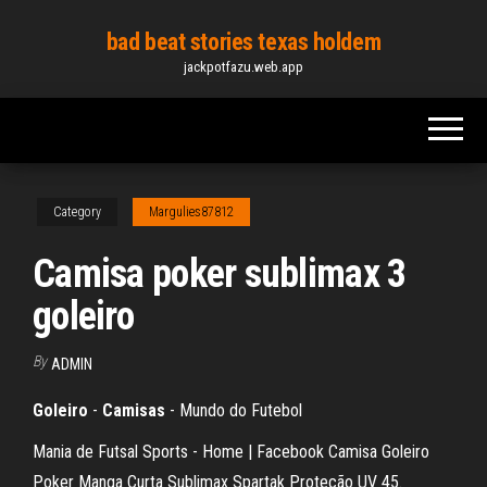
Skip
bad beat stories texas holdem
to
jackpotfazu.web.app
the
content
Category
Margulies87812
Camisa poker sublimax 3
goleiro
By
ADMIN
Goleiro
-
Camisas
- Mundo do Futebol
Mania de Futsal Sports - Home | Facebook Camisa Goleiro
Poker Manga Curta Sublimax Spartak Proteção UV 45.